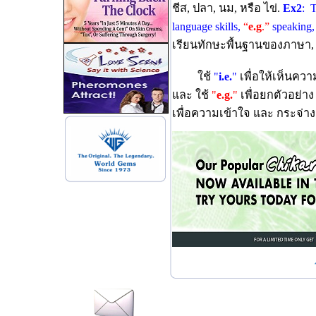
ชีส, ปลา, นม, หรือ ไข่.
Ex2
: T
language skills,
“
e.g
.”
speaking, 
เรียนทักษะพื้นฐานของภาษา, 
ใช้
"
i.e.
"
เพื่อให้เห็นควา
และ ใช้
"
e.g.
"
เพื่อยกตัวอย่าง
เพื่อความเข้าใจ และ กระจ่าง