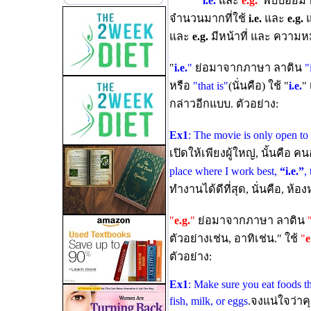
i.e.
และ
e.g.
พบบ่อยมาก
จำนวนมากที่ใช้
i.e.
และ
e.g.
แ
และ
e.g.
มีหน้าที่ และ ความหม
"
i.e.
"
ย่อมาจากภาษา ลาติน
"
หรือ
"that is"
(นั่นคือ) ใช้ "
i.e.
"
กล่าวอีกแบบ. ตัวอย่าง:
Ex1
: The movie is only open to
เปิดให้เพียงผู้ใหญ่, นั้นคือ 
place where I work best,
“i.e.”
,
ทำงานได้ดีที่สุด, นั่นคือ, ห้อง
"
e.g.
"
ย่อมาจากภาษา ลาติน
ตัวอย่างเช่น, อาทิเช่น." ใช้
"
e
ตัวอย่าง:
Ex1
: Make sure you eat foods th
fish, milk, or eggs
.จงแน่ใจว่าคุ