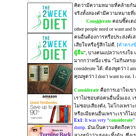
คิดว่ามีความหมายที่คล้ายกั
จริงทั้งสองคำมีความหมายที่แ
Con
sid
erate
คอนซิ๊ดเดอะเ
other people need or want and bei
คนอื่นต้องการหรือประสงค์เส
เสียใจหรือรู้สึกไม่ดี. [
คำตรงข้า
ผู้อื่น
”, บางคนแปลว่าเกรงใจ
มากกว่าหนึ่ง เช่น “ไม่กินหร
considerate ได้. ต้องพูดว่า I am 
คุณพูดว่า I don’t want to eat. I
Considerate
คือการเอาใจเขามา
เราไม่ชอบต่อคนอื่นนั้นเอง. เ
ไม่ชอบเสียงดัง, ไม่โกงเพราะเ
หรือเมียคนอื่นเพราะเราก็ไม
Ex1
: It was very “
considerate
”
dump.
มันเป็นความคิดถึงความร
ล่วงหน้าว่าเธอจะทิ้งฉัน, ซึ่งเ