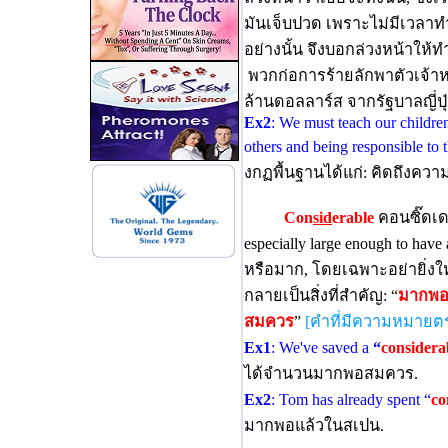
มันเจ็บปวด เพราะไม่มีเวลาทำ
อย่างนั้น จึงบอกล่วงหน้าให้
พวกก่อการร้ายลักพาตัวเจ้าหน้า
ล้านดอลลาร์ส จากรัฐบาลญี่ปุ่
Ex2
: We must teach our children
others and being responsible to 
งกฏพื้นฐานได้แก่: คิดถึงความ
Con
sid
erable
คอนซิ๊ดเดอะ
especially large enough to have
หรือมาก, โดยเฉพาะอย่ายิ่งใ
กลายเป็นสิ่งที่สำคัญ: “
มากพ
สมควร
”
[คำที่มีความหมายตรง
Ex1
: We've saved a
“
considera
ได้จำนวนมากพอสมควร.
Ex2
: Tom has already spent “
co
มากพอแล้วในสเปน.