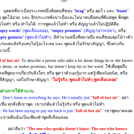
บุคคลที่น่าเบื่อประเภทหนึ่งคือคนที่ชอบ “
brag
” หรือ คุยโว และ “
boast
”
อ พูดโอ้อวด, และ อีกประเภทยิ่งน่าเบื่อและไม่น่าคบคือคนที่ดีแต่พูด คือพูด
วไม่ทำ หรือ ทำไม่ได้. การพูดแล้วไม่ทำ หรือ สัญญาแล้วไม่ปฎิบัติคือ
mpty words
” (พูดเลื่อนลอย)
,
“
empty promises
” (สัญญาปากเปล่า)
, หรือ
pty gestures
” (พูดแล้วไม่ทำ)
. มีสำนวนหนึ่งที่หมายถึง คนที่ชอบคุยโม้ว่าตัว
เก่งแต่แท้จริงแทบไม่รู้อะไรเลย และ พูดแล้วไม่รักษาสํญญา, ซึ่งตรงกับ
วนนี้:
l of hot air
: To describe a person who talks a lot about things he or she knows
tle about, or makes promises, but doesn’t keep his or her word: ใช้เพื่อพูดถึง
คลที่พูดมากเกี่ยวกับสิ่งใดๆ หรือ พูดว่าตัวเองรู้มาก แต่รู้เพียงน้อยนิด, หรือ
ี่สัญญา, แต่ไม่รักษาสัญญา: “
ไม่รู้จริง, พูดแล้วไม่ทำ,พูดเลื่อนลอย
”.
อย่างการใช้สํานวน
:
1
: Don’t listen to everything he says. He’s usually just “
full of hot air
”.
อย่า
/เชื่อ ทุกสิ่งที่เขาพูด. เขาปกติแล้วไม่รู้จริง หรือ พูดแล้วไม่ทำ.
2
: He has been saying to pay me back is just “
full of hot air
”.
เขาพูดมาตลอด
จะจ่ายคืนฉันเป็นเพียงคำพูดที่เลื่อนลอย.
่าลืมว่า “
The one who speaks doesn't know. The one who knows