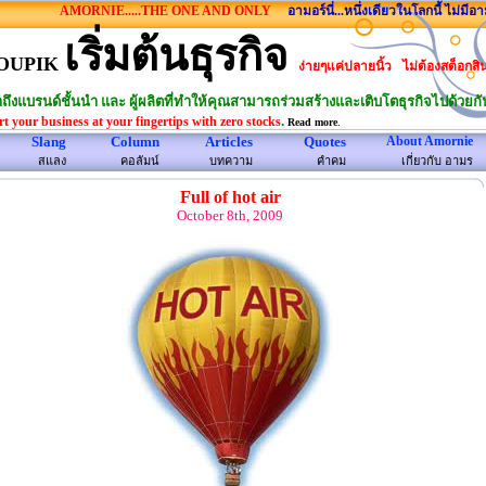
AMORNIE.....THE ONE AND ONLY
อามอร์นี่...หนึ่งเดียวในโลกนี้ ไม่มีอามร
เริ่มต้นธุรกิจ
OUPIK
ง่ายๆแค่ปลายนิ้ว
ไม่ต้องสต็อกสิ
าถึงแบรนด์ชั้นนำ และ ผู้ผลิตที่ทำให้คุณสามารถร่วมสร้างและเติบโตธุรกิจไปด้วยกั
.
rt your business at your fingertips with zero stocks
.
Read more
Slang
Column
Articles
Quotes
About Amornie
สแลง
คอลัมน์
บทความ
คําคม
เกี่ยวกับ อามร
Full of hot air
October 8th, 2009