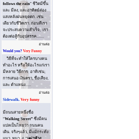
follows the rain
” ชีวิตมีขึ้น
และ มีลง, และอาทิตย์ส่อง
แสงหลังฝนหยุดตก. เช่น
เดียวกับชีวิตเรา. ก่อนที่เรา
จะประสบความสำเร็จ, เรา
ต้องต่อสู้กับอุปสรรค........
อ่านต่อ
Would you?
Very Funny
วิธีที่จะทําให้ใครบางคน
ทําอะไร หรือให้อะไรแก่เรา
มีหลาย วิธีการ: อาทิเช่น;
การเสนอ เงินตรา, ชื่อเสียง,
และ ตําแหน่ง......
อ่านต่อ
Sidewalk.
Very funny
มีถนนสายหนึ่งชื่อ
“
Walking Street”
ซึ่งมีคน
แปลเป็นไทยว่า ถนนคน
เดิน. จริงๆแล้ว, มีแม้กระทั่ง
แมว, หมา, งู, “
เฒ่าหัวงู