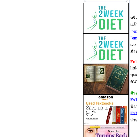
หรื
แล้
“
e
“
em
เอง
สำน
Ful
lit
บุค
คนท
ตัว
Ex
ฟัง
Ex
ว่า
อย