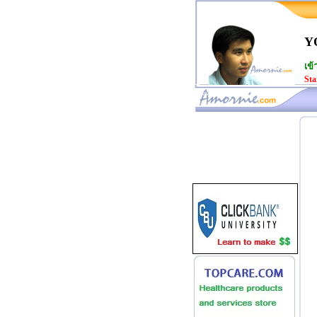
Y
เข้
Sta
www.amornie.com>