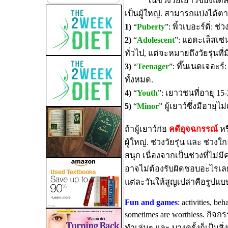
ในช่วงวัยเยาว์ของแต่
เป็นผู้ใหญ่. สามารถแบ่งได้ตาม
1)
“
Puberty
”: พิ้วเบอะร์ดิ่: ช่
2)
“
Adolescent
”: แอดะเล็สเซ่น
ทั่วไป, แต่จะหมายถึงวัยรุ่นที่
3)
“
Teenager
”: ที๊นเนดเจอะร์: 
ทั้งหมด.
4)
“
Youth
”: เยาวชนที่อายุ 15-2
5)
“
Minor
” ผู้เยาว์ซึ่งมีอายุไม
ถ้าผู้เยาว์ก่อ
คดีอุจฉกรรณ์
หร
ผู้ใหญ่. ช่วงวัยรุ่น และ ช่วงใ
สนุก เนื่องจากเป็นช่วงที่ไ
อาจไม่ต้องรับผิดชอบอะไรเลย,
แต่ละวันให้สูญเปล่าคือรูปแ
Fun and games
: activities, beh
sometimes are worthless. กิจก