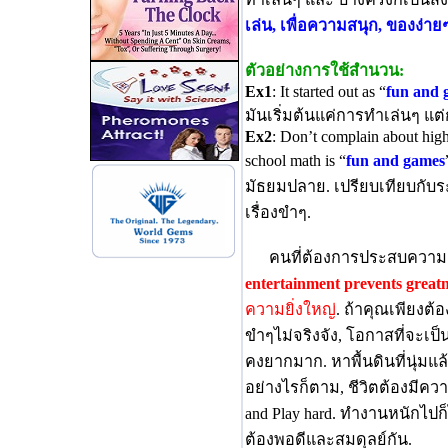
ทำเล่นๆ และ บางครั้งก็เป็นสิ่ง
เล่น, เพื่อความสนุก, ของง่ายๆ
ตัวอย่างการใช้สำนวน:
Ex1
: It started out as “
fun and 
มันเริ่มต้นแค่การทำเล่นๆ แต
Ex2
: Don’t complain about hig
school math is “
fun and games
มัธยมปลาย. เปรียบเทียบกับ
เรื่องขำๆ.
คนที่ต้องการประสบความสำ
entertainment prevents greatn
ความยิ่งใหญ
่. ถ้าคุณเพียงต
ขำๆไม่จริงจัง, โอกาสที่จะเป
คงยากมาก. หาพื้นดินที่นุ่มแล
อย่างไรก็ตาม, ชีวิตต้องมีควา
and Play hard. ทำงานหนักไปก็
ต้องพอดีและสมดุลย์กัน.