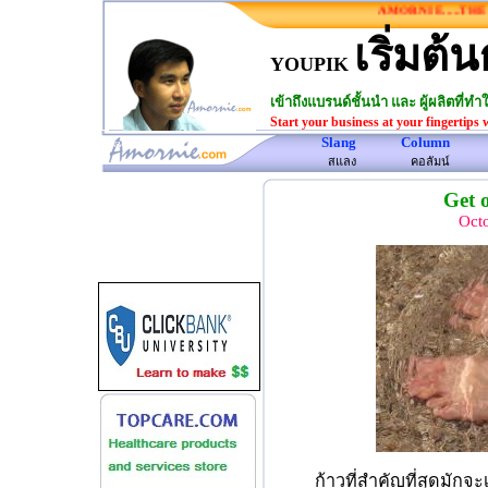
AMORNIE.....THE O
เริ่มต้น
YOUPIK
เข้าถึงแบรนด์ชั้นนำ และ ผู้ผลิตที่
Start your business at your fingertips 
Slang
Column
www.amornie.com>
สแลง
คอลัมน์
Get o
Octo
ก้าวที่สำคัญที่สุดมักจ