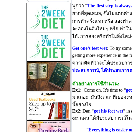
พูดว่า “
The first step is alway
ยากที่สุดเสมอ, ซึ่งไม่แตก
การทำครั้งแรก หรือ ลองทำครั
จะลองในสิ่งใหม่ๆ หรือ ทำในส
ได้. การลองหรือทำในสิ่งใหม
Get one’s feet wet
:
To try somet
getting more experience in the 
ความคิดที่ว่าจะได้ประสบกา
ประสบการณ์, ได้ประสบการณ์
ตัวอย่างการใช้สำนวน:
Ex1
: Come on. It’s time to “
get
มาเถอะ. มันถึงเวลาที่เธอจะห
นี้อย่างไร.
Ex2
: Dan “
got his feet wet
” in
car. แดน ได้มีประสบการณ์ในต
“
Everything is easier o