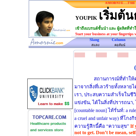
AMORNIE.....THE ON
เริ่มต้น
YOUPIK
เข้าถึงแบรนด์ชั้นนำ และ ผู้ผลิตที่
Start your business at your fingertips 
Slang
Column
www.amornie.com>
สแลง
คอลัมน์
สถานการณ์ที่ทําให้
มาจากสิ่งที่เลวร้ายทั้งหลายได
เรา, ประสบความสําเร็จในชีว
แข่งขัน, ได้ในสิ่งที่ปรารถนา, ไม
[countable noun] ไท้รั่นท์: a ru
a cruel and unfair way) ที่โ
ความรู้สึกนี้คือ “ความสุข”
If
not to get. Don’t be mean, self