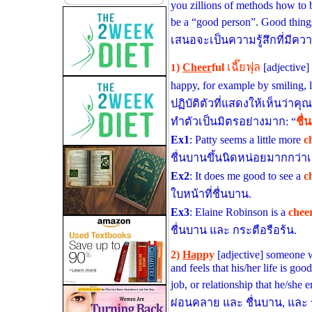
you zillions of methods how to 
be a “good person”. Good thing
เสนอจะเป็นความรู้สึกที่มีความส
)
Cheer
ful
เฉี๊ยฟุล
[adjective
1
happy, for example by smiling, 
ปฏิบัติตัวที่แสดงให้เห็นว่าคุ
ทําตัวเป็นมิตรอย่างมาก: “
ชื่
Ex1
: Patty seems a little more
c
ชื่นบานขึ้นนิดหน่อยมากกว่าเ
Ex2
: It does me good to see a
c
ใบหน้าที่ชื่นบาน.
Ex3
: Elaine Robinson is a
chee
ชื่นบาน และ กระตือรือร้น.
2)
Hap
py
[adjective] someone w
and feels that his/her life is goo
job, or relationship that he/sh
ผ่อนคลาย และ ชื่นบาน, และ รู้