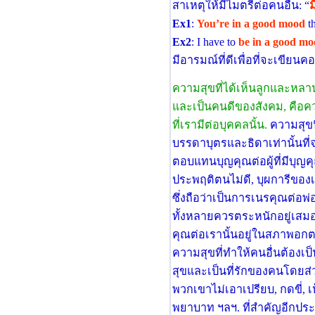
สาเหตุให้มีไมตรีต่อคนอื่น: “
ม
Ex1
:
You’re in a good mood
th
Ex2
: I have to
be in a good m
มีอารมณ์ที่ดีเพื่อที่จะเขียนคอล
ความสุขที่ได้เห็นลูกและหลา
และเป็นคนดีของสังคม, คือค
ที่เรามีต่อบุคคลนั้น.
ความสุขนี
บรรดาบุตรและธิดาเท่านั้นที่จ
ตอบแทนบุญคุณต่อผู้ที่มีบุญค
ประพฤติตนไม่ดี, บุผการีของ
ซึ่งถือว่าเป็นการเนรคุณต่อพ
ทั้งหลายควรตระหนักอยู่เสมอว่าสิ
คุณต่อเรานั้นอยู่ในสภาพอกต
ความสุขที่ทําให้คนอื่นต้องเป็น
สุขและเป็นที่รักของคนโดยส่
พวกเขาไม่เอาเปรียบ, กดขี่, 
พยาบาท ฯลฯ. ที่สําคัญอีกประก