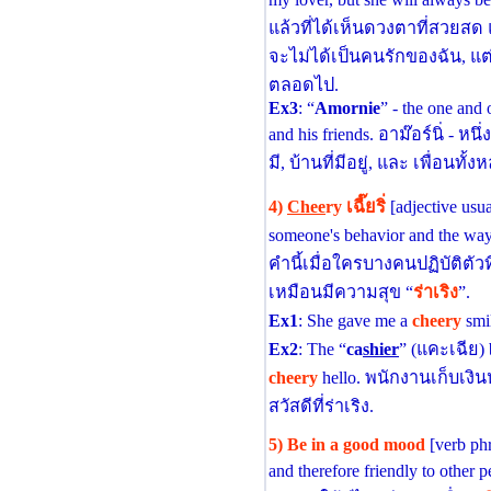
my lover, but she will always b
แล้วที่ได้เห็นดวงตาที่สวยสด
จะไม่ได้เป็นคนรักของฉัน, แต
ตลอดไป.
Ex3
: “
Amornie
” - the one and 
and his friends. อาม๊อร์นิ่ - 
มี, บ้านที่มีอยู่, และ เพื่อนทั้
4)
Chee
ry เฉี๊ยริ่
[adjective usu
someone's behavior and the way
คํานี้เมื่อใครบางคนปฏิบัติตั
เหมือนมีความสุข “
ร่าเริง
”.
Ex1
: She gave me a
cheery
smil
Ex2
: The “
ca
shier
” (แคะเฉีย) b
cheery
hello. พนักงานเก็บเงิ
สวัสดีที่ร่าเริง.
5)
Be in a good mood
[verb phr
and therefore friendly to othe