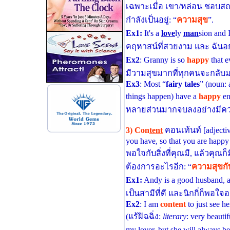
เฉพาะเมื่อ เขา/หล่อน ชอบสถา
กําลังเป็นอยู่: “
ความสุข
”.
Ex1:
It's a
love
ly
man
sion and 
คฤหาสน์ที่สวยงาม และ ฉันอยู
Ex2
: Granny is so
happy
that e
มีวามสุขมากที่ทุกคนจะกลับม
Ex3
: Most “
fairy tales
” (noun: 
things happen) have a
happy
en
หลายส่วนมากจบลงอย่างมีคว
3)
Con
tent
คอนเท้นท์ [adjectiv
you have, so that you are happy
พอใจกับสิ่งที่คุณมี, แล้วคุณ
ต้องการอะไรอีก: “
ความสุขกับ
Ex1:
Andy is a good husband, a
เป็นสามีที่ดี และนิกกิ่ก็พอใจ
Ex2
: I am
content
to just see he
(แร้ฝิฉฉิ่ง:
literary
: very beautif