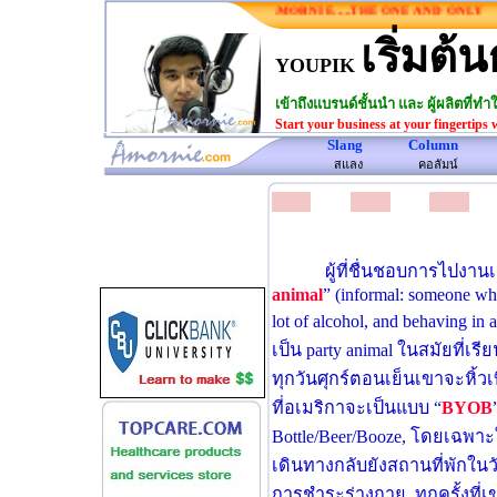
AMORNIE.....THE ONE AND ONLY
อามอร์น
เริ่มต้น
YOUPIK
เข้าถึงแบรนด์ชั้นนำ และ ผู้ผลิตที่
Start your business at your fingertips 
Slang
Column
www.amornie.com>
สแลง
คอลัมน์
ผู้ที่ชื่นชอบการไปงานเ
animal
” (informal: someone who
lot of alcohol, and behaving in 
เป็น party animal ในสมัยที่เร
ทุกวันศุกร์ตอนเย็นเขาจะหิ้วเ
ที่อเมริกาจะเป็นแบบ “
BYOB
Bottle/Beer/Booze, โดยเฉพาะ
เดินทางกลับยังสถานที่พักใน
การชําระร่างกาย. ทุกครั้งที่เ