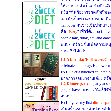
ให้เขาปวดหัวเป็นอย่างยิ่งเมื่อ
หรือ “ฉันต้องการตัดหัวตัวเอง
และยังเป็นความปรารถนาที่แ
hangover มันช่างเจ็บปวดแ
คือ
“
” (
พ๊าร์ดิ่
: a social e
Party
people talk, drink, eat, and da
พบปะ, หรือ มีขึ้นเพื่อความสน
งาน, ซึ่งได้แก่:
1.1 A birthday/Halloween/Chr
celebrate a birthday, Hallowee
Ex1
: Over a hundred children 
มากกว่าร้อยมางานเลี้ยง คริ๊ส
1.2 Dinner party
: a party at s
people have a meal. งานเลี้
อาหาร.
Ex1
: I gave my first
dinner par
เย็นครั้งแรกของฉันปลายสัปดา