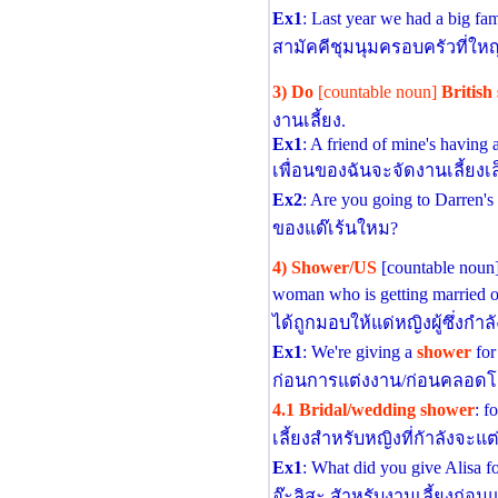
Ex1
: Last year we had a big fa
สามัคคีชุมนุมครอบครัวที่ให
3) Do
[countable noun]
British
งานเลี้ยง.
Ex1
: A friend of mine's having a
เพื่อนของฉันจะจัดงานเลี้ยงเล็
Ex2
: Are you going to Darren's
ของแด๊เร้นใหม?
4) Shower/US
[countable noun] 
woman who is getting married o
ได้ถูกมอบให้แด่หญิงผู้ซึ่งกําล
Ex1
: We're giving a
shower
for
ก่อนการแต่งงาน/ก่อนคลอดโด
4.1 Bridal/wedding shower
: f
เลี้ยงสําหรับหญิงที่กัาลังจะแ
Ex1
: What did you give Alisa f
อ๊ะลิสะ สัาหรับงานเลี้ยงก่อ