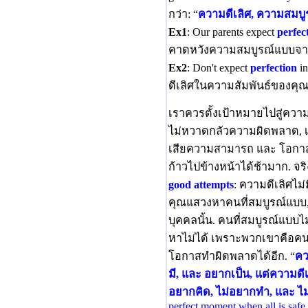
กว่า: “
ความดีเลิศ, ความสมบ
Ex1
: Our parents expect
perfec
คาดหวังความสมบูรณ์แบบจาก
Ex2
: Don't expect
perfection
in
ดีเลิศในความสัมพันธ์ของคุณ
เราควรตั้งเป้าหมายไปสู่ความ
ไม่หวาดกลัวความผิดพลาด,
เสียความสามารถ และ โอกาส ท
ก้าวไปข้างหน้าได้ช้ามาก. จร
good attempts
: ความดีเลิศไม่
คุณแสวงหาคนที่สมบูรณ์แบบ,
บุคคลนั้น. คนที่สมบูรณ์แบบไ
หาไม่ได้ เพราะพวกเขาคือคนท
โอกาสทำผิดพลาดได้อีก. “
คว
มี, และ อยากเป็น, แต่ความดีเ
อยากคิด, ไม่อยากทำ, และ ไม
perfect moment when all is safe