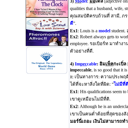
3)
Mo
del
:
ม้อ
เดิ่ล
[adjective on
qualities that a husband, wife,
คุณสมบัติครบถ้วนที่ สามี, ภร
ดี
”.
Ex1
: Louis is a
model
student. 
Ex2
: Robert always gets to work
employee. รอเบิอร์ท มาทำงาน
ตัวอย่างที่ดี.
4)
Im
pec
cable
: อิม
เพ็ค
กะเบิ่ล
impeccable
, is so good that it 
it: เป็นทางการ: ความประพฤติ
ได้ที่จะหาสิ่งใดที่ผิด: “
ไม่มีที่ต
Ex1
: His qualifications seem to
เขาดูเหมือนไม่มีที่ติ.
Ex2
: Although he is an undercl
เขาเป็นคนต่ำต้อยที่สุดของสัง
มอร์นี่เถอะ เงินไม่สามารถท