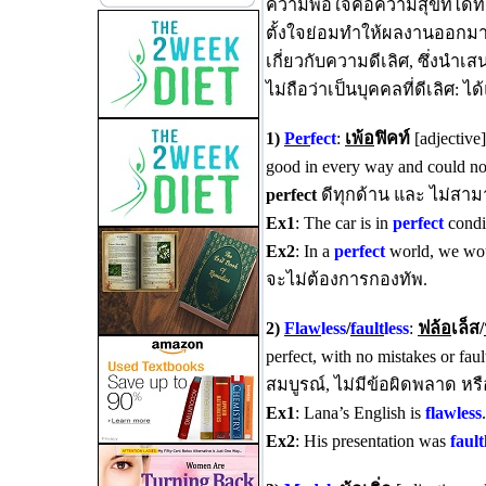
ความพอใจคือความสุขที่ได้ท
ตั้งใจย่อมทำให้ผลงานออกมา
เกี่ยวกับความดีเลิศ, ซึ่งนำ
ไม่ถือว่าเป็นบุคคลที่ดีเลิศ: ได้
1)
Per
fect
:
เพ้อ
ฟิคท์
[adjective
good in every way and could not
perfect
ดีทุกด้าน และ ไม่สามาร
Ex1
: The car is in
perfect
condi
Ex2
: In a
perfect
world, we wou
จะไม่ต้องการกองทัพ.
2)
Flaw
less
/
fault
less
:
ฟล้อ
เล็ส/
perfect, with no mistakes or fau
สมบูรณ์, ไม่มีข้อผิดพลาด หรือ
Ex1
: Lana’s English is
flawless
Ex2
: His presentation was
fault