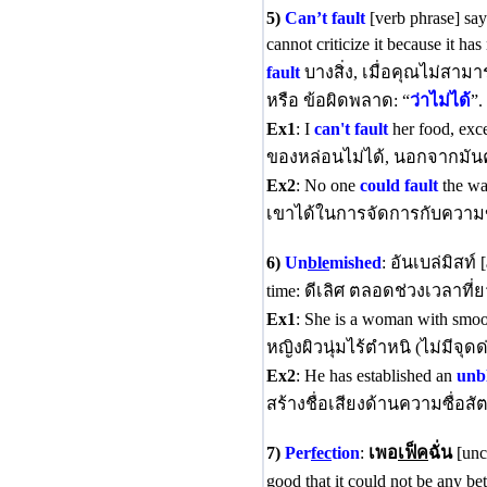
5)
Can’t fault
[verb phrase] sa
cannot criticize it because it h
fault
บางสิ่ง, เมื่อคุณไม่สาม
หรือ ข้อผิดพลาด: “
ว่าไม่ได
”.
Ex1
: I
can't fault
her food, exce
ของหล่อนไม่ได้, นอกจากมัน
Ex2
: No one
could fault
the wa
เขาได้ในการจัดการกับความข
6)
Un
ble
mished
: อันเบล่มิสท์ 
time: ดีเลิศ ตลอดช่วงเวลาที่
Ex1
: She is a woman with smo
หญิงผิวนุ่มไร้ตำหนิ (ไม่มีจุดด
Ex2
: He has established an
unb
สร้างชื่อเสียงด้านความซื่อสัตย
7)
Per
fec
tion
:
เพอ
เฟ็ค
ฉั่น
[unc
good that it could not be any be