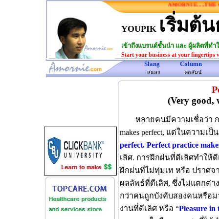
AMORNIE.....THE ON
เริ่มต้น
YOUPIK
เข้าถึงแบรนด์ชั้นนำ และ ผู้ผลิตที่
Start your business at your fingertips 
Slang
Column
www.amornie.com>
สแลง
คอลัมน์
P
(Very good, 
หลายคนมีความเชื่อว่า การฝ
makes perfect, แต่ในความเป็น
perfect. Perfect practice make
เลิศ. การฝึกฝนที่ดีเลิศทำให้
ฝึกฝนที่ไม่ทุ่มเท หรือ ปราศจ
ผลลัพธ์ที่ดีเลิศ, ซึ่งไม่แตก
กว่าคนถูกบังคับสองคนหรือ
งานที่ดีเลิศ หรือ “
Pleasure in 