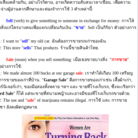
เสียงคล้ายกัน; อย่างไรก็ตาม, อาจเกิดความสับสนเวลาเขียน. เพื่อความ
จ่างผู้อ่านควรศึกษาและท่องจำการใช้ 3 คำเหล่านี้:
Sell
(verb) to give something to someone in exchange for money: การให้
สิ่งแก่ใครบางคนเพื่อแลกเปลี่ยนกับเงิน: “
ขาย
”. Sell เป็นกิริยา ตัวอย่างการ
1
: I want to “
sell
” my old car. ฉันต้องการขายรถเก่าของฉัน.
2
: This store “
sells
” Thai products. ร้านนี้ขายสินค้าไทย.
Sale
(noun) when you sell something: เมื่อเธอขายบางสิ่ง: “
การขาย
”.
อย่างการใช้:
1
: We made almost 100 bucks at our garage
sale
. เราทำได้เกือบ 100 เหรียญ
ารขายของเก่าที่บ้าน. “
Garage Sale
” คือการขายของเก่าเช่น เสื้อผ้าเก่า,
ร์นิเจอร์เก่า, ของมือสองทั้งหลาย ฯลฯ และ ขายที่โรงเก็บรถ, ซึ่งจะเรียกว่า
rd Sale
” ก็ได้ แต่จะขายที่สนามหญ้าและอาจมีของที่โรงเก็บรถขายด้วย.
2
: The use and “
sale
” of marijuana remains illegal. การใช้ และ การขาย
ชา ยังคงผิดกฏหมาย.