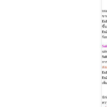
tot
ขาย
Ex
ขึ้น
Ex
ร้อ
Sal
sal
Sa
กา
ส่ง
Ex
Ex
เพิ
ตัว
นัก
คว