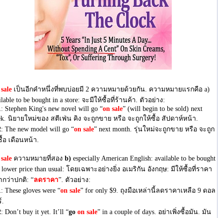
sale
เป็นอีกคำหนึ่งที่พบบ่อยมี 2 ความหมายด้วยกัน. ความหมายแรกคือ a)
ilable to be bought in a store: จะมีให้ซื้อที่ร้านค้า. ตัวอย่าง:
1
: Stephen King's new novel will go “
on sale
” (will begin to be sold) next
k. นิยายใหม่ของ สตีเฟ่น คิง จะถูกขาย หรือ จะถูกให้ซื้อ สัปดาห์หน้า.
2
: The new model will go “
on sale
” next month. รุ่นใหม่จะถูกขาย หรือ จะถูก
ซื้อ เดือนหน้า.
sale
ความหมายที่สอง
b)
especially American English: available to be bought
a lower price than usual: โดยเฉพาะอย่างยิ่ง อเมริกัน อังกฤษ: มีให้ซื้อที่ราคา
ตำกว่าปกติ: “
ลดราคา
”. ตัวอย่าง:
1
: These gloves were “
on sale
” for only $9. ถุงมือเหล่านี้ลดราคาเหลือ 9 ดอล
์.
2
: Don’t buy it yet. It’ll “
go
on
sale
” in a couple of days. อย่าเพิ่งซื้อมัน. มัน