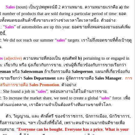
Sales
(noun) เป็นรูปพหูพจน์มี 2 ความหมาย. ความหมายแรกคือ
a)
the
al number of products that are sold during a particular period of time: ยอด
ทั้งหมดของสินค้าซึ่งขายระหว่างช่วงเวลาใดเวลาหนึ่ง. ตัวอย่าง:
1
: “
Sales
” of automobiles are up this year. ยอดขายทั้งหมดของยานยนต์เพิ่ม
ปีนี้.
2
: We did not reach our summer “
sales
” targets. เราไม่ถึงยอดขายที่ตั้งเป้าฤดู
น.
es
(adjective)
ความหมายที่สองเป็น คุณศัพท์
b)
pertaining to or engaged in
es: เกี่ยวกับ หรือ ยุ่งเกี่ยวกับการขาย. เช่นผู้ที่เกี่ยวข้องกับการขายเรียกว่า
lesman
หรือ
Saleswoman
ถ้าเรียกรวมคือ
Salesperson
. แผนกที่เกี่ยวข้องกับ
รขายเรียกว่า
Sales Department
และ ผู้จัดการขายคือ
Sales Manager
.
การ
เสริมการขายคือ
Sales Promotion
. ตัวอย่าง:
1
: She found a job in “
sales
”. หล่อนหางานได้ในด้านการขาย.
2
: To increase the market share, we need to create a global “
sales
” force. เพื่อ
่มส่วนแบ่งตลาด, เรามีความจำเป็นต้องสร้างทีมงานขายทั่วโลก.
, วิญญาณ, และ ศักดิ์ศรี ของข้าราชการ, นักการเมือง, นักวิชาการ,
สื่อสารมวลชน, ฯลฯ เป็นสิ่งที่ซื้อได้, เพราะคนจำนวนมากยินดีขายเพื่อ
ามสบาย. “
Everyone can be bought. Everyone has a price. What is your