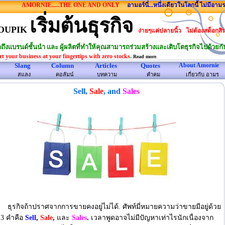
AMORNIE.....THE ONE AND ONLY
อามอร์นี่...หนึ่งเดียวในโลกนี้ ไม่มีอามรนั้น หรื
เริ่มต้นธุรกิจ
OUPIK
ง่ายๆแค่ปลายนิ้ว
ไม่ต้องสต็อกสิ
าถึงแบรนด์ชั้นนำ และ ผู้ผลิตที่ทำให้คุณสามารถร่วมสร้างและเติบโตธุรกิจไปด้วยกั
.
rt your business at your fingertips with zero stocks
.
Read more
Slang
Column
Articles
Quotes
About Amornie
สแลง
คอลัมน์
บทความ
คําคม
เกี่ยวกับ อามร
Sell,
Sale
, and
Sales
ธุรกิจถ้าปราศจากการขายคงอยู่ไม่ได้. ศัพท์มี่หมายความว่าขายมีอยู่ด้วย
 3 คำคือ
Sell
,
Sale
,
และ
Sales
.
เวลาพูดอาจไม่มีปัญหาเท่าไรนักเนื่องจาก