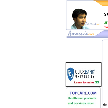
Y
เข้
Sta
www.amornie.com>
กัน