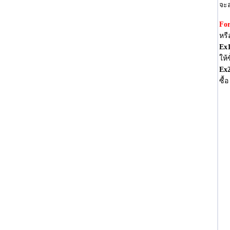
จะ
For
หรื
Ex
ให้
Ex
ซื้