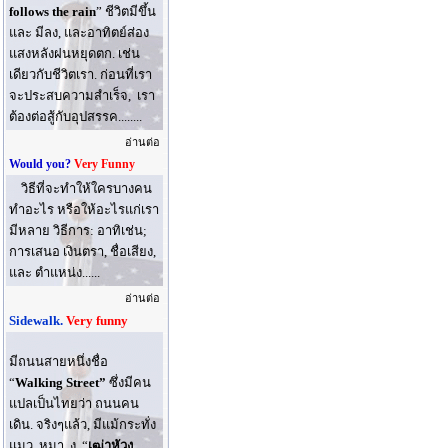
follows the rain
” ชีวิตมีขึ้น
และ มีลง, และอาทิตย์ส่อง
แสงหลังฝนหยุดตก. เช่น
เดียวกับชีวิตเรา. ก่อนที่เรา
จะประสบความสำเร็จ, เรา
ต้องต่อสู้กับอุปสรรค........
อ่านต่อ
Would you?
Very Funny
วิธีที่จะทําให้ใครบางคน
ทําอะไร หรือให้อะไรแก่เรา
มีหลาย วิธีการ: อาทิเช่น;
การเสนอ เงินตรา, ชื่อเสียง,
และ ตําแหน่ง......
อ่านต่อ
Sidewalk.
Very funny
มีถนนสายหนึ่งชื่อ
“
Walking Street”
ซึ่งมีคน
แปลเป็นไทยว่า ถนนคน
เดิน. จริงๆแล้ว, มีแม้กระทั่ง
แมว, หมา, งู, “
เฒ่าหัวงู