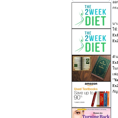
ออก
กระ
บาง
ใช้:
Ex
Ex
ตัว
Ex
ในก
เฟอ
“
Ya
Ex
กัญ