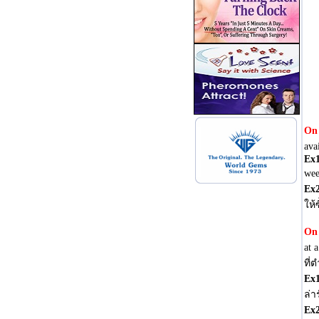
On 
ava
Ex
wee
Ex
ให้
On 
at 
ที่
Ex
ล่าร
Ex