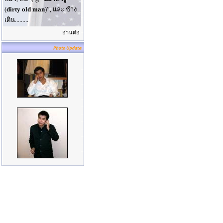
(
dirty old man
)”, และ ช้าง
เดิน.........
อ่านต่อ