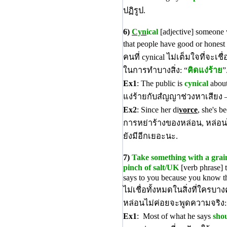
ปฏิรูป.
6)
Cyn
ical
[adjective] someone
that people have good or hones
คนที่ cynical ไม่เต็มใจที่จะเชื
ในการทำบางสิ่ง: “
คิดแง่ร้าย
”
Ex1
: The public is
cynical
about
แง่ร้ายกับสํญญาช่วงหาเสียง 
Ex2
: Since her di
vorce
, she's 
การหย่าร้างของหล่อน, หล่อนได
ยังมีอีกเยอะนะ.
7)
Take something with a grain
pinch of salt/UK
[verb phrase] 
says to you because you know tha
ไม่เชื่อทั้งหมดในสิ่งที่ใครบา
หล่อนไม่ค่อยจะพูดความจริง:
Ex1
: Most of what he says
shou