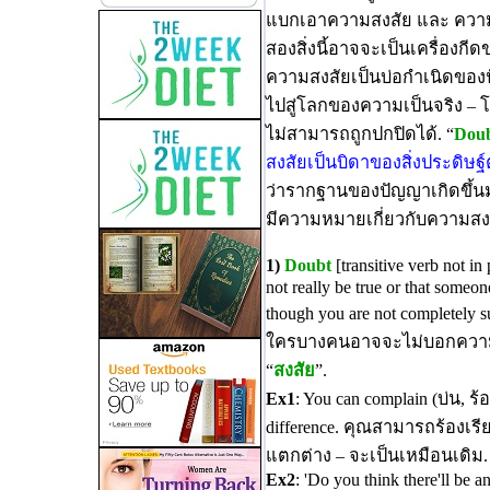
แบกเอาความสงสัย และ ความหว
สองสิ่งนี้อาจจะเป็นเครื่องกี
ความสงสัยเป็นบ่อกำเนิดของป
ไปสู่โลกของความเป็นจริง – 
ไม่สามารถถูกปกปิดได้. “
Doubt
สงสัยเป็นบิดาของสิ่งประดิษฐ์
ว่ารากฐานของปัญญาเกิดขึ้น
มีความหมายเกี่ยวกับความสงสัย
1)
Doubt
[transitive verb not in
not really be true or that someon
though you are not completely 
ใครบางคนอาจจะไม่บอกความจร
“
สงสัย
”.
Ex1
: You can complain (บ่น, ร้อ
difference. คุณสามารถร้องเร
แตกต่าง – จะเป็นเหมือนเดิม.
Ex2
: 'Do you think there'll be any