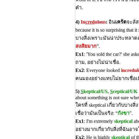
คำ.
4)
In
cred
ulous
:
อิน
เคร้ด
จะลัส 
because it is so surprising that
บางสิ่งเพราะมันน่าประหลาดอย
สงสัยมาก
”.
Ex1
: 'You sold the car?' she ask
ถาม, อย่างไม่น่าเชื่อ.
Ex2
: Everyone looked
incredul
คนมองอย่างแทบไม่ยากเชื่อเม
5)
S
keptical/US,
S
ceptical/UK
about something is not sure whethe
ใครที่ skeptical เกี่ยวกับบางสิ่
เชื่อว่ามันเป็นจริง: “
กังขา
”.
Ex1
: I'm extremely
skeptical
abo
อย่างมากเกี่ยวกับสิ่งที่ฉันอาจ
Ex2
: He is highly
skeptical
of t