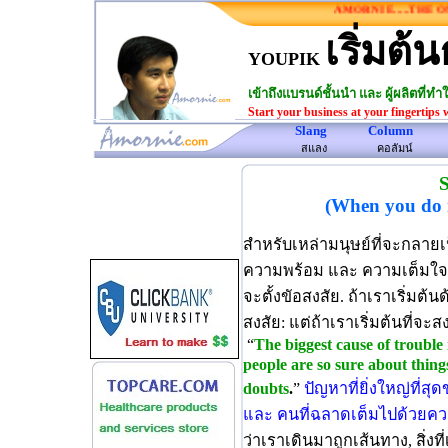
AMORNIE.....THE ONE 
เริ่มต้น
YOUPIK
เข้าถึงแบรนด์ชั้นนำ และ ผู้ผลิตที่
Start your business at your fingertips 
Slang
Column
www.amornie.com>
สแลง
คอลัมน์
S
(When you do n
สำหรับเหล่ามนุษย์ที่จะกลายเป็
ความพร้อม และ ความเต็มใจที
จะตั้งขัอสงสัย. ถ้าเราเริ่มต้น
สงสัย: แต่ถ้าเราเริ่มต้นที่จะส
“
The biggest cause of trouble 
people are so sure about things 
doubts
.
”
ปัญหาที่ยิ่งใหญ่ที่ส
และ คนที่ฉลาดเต็มไปด้วยคว
ว่าเราเดินมาถูกเส้นทาง, สิ่งท