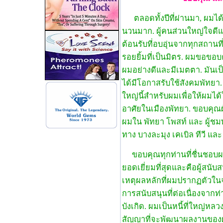
ตลอดทั้งปีที่ผ่านมา, ผมได
นวนมาก. ผู้คนส่วนใหญ่ใจดี
ต้อนรับที่อบอุ่นจากทุกสถานท
รอยยิ้มที่เป็นมิตร. ผมขอขอบค
ผมอย่างดีและมีเมตตา. มันเป
ได้มีโอกาสรับใช้สังคมพัทยา.
ใหญ่นี้สําหรับผมเพื่อให้ผมได้ใ
อาศัยในเมืองพัทยา. ขอบคุณผ
ผมใน พัทยา โพสท์ และ ผู้ช
ทาง บางละมุง เคเบิล ทีวี แล
ขอบคุณทุกท่านที่ชื่นชอบผลง
ยอดเยี่ยมที่สุดและคือผู้สนับ
เหตุผลหลักที่ผมปรากฏตัวในจ
การสนับสนุนที่ต่อเนื่องจาก
บังเกิด. ผมเป็นหนี้ที่ใหญ่หล
สัญญาที่จะพัฒนาผลงานของผม