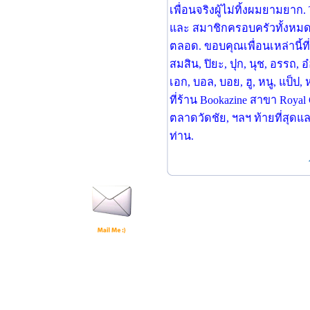
เพื่อนจริงผู้ไม่ทิ้งผมยามยาก. T
และ สมาชิกครอบครัวทั้งหมด
ตลอด. ขอบคุณเพื่อนเหล่านี้ที่
สมสิน, ปิยะ, ปุก, นุช, อรรถ, อ๋
เอก, บอล, บอย, ฮู, หนู, แป็ป, หมู
ที่ร้าน Bookazine สาขา Royal
ตลาดวัดชัย, ฯลฯ ท้ายที่สุดและ
ท่าน.