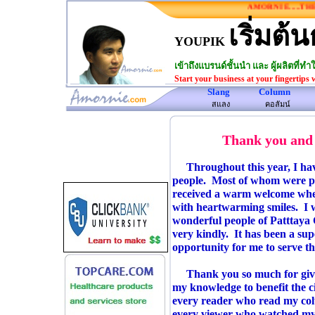
AMORNIE.....THE O
เริ่มต้น
YOUPIK
เข้าถึงแบรนด์ชั้นนำ และ ผู้ผลิตที่
Start your business at your fingertips 
Slang
Column
www.amornie.com>
สแลง
คอลัมน์
Thank you and
Throughout this year, I h
people. Most of whom were pl
received a warm welcome wher
with heartwarming smiles. I w
wonderful people of Patttaya 
very kindly. It has been a su
opportunity for me to serve t
Thank you so much for giving
my knowledge to benefit the c
every reader who read my colu
every viewer who watched my